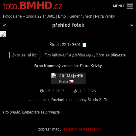
MENU
Fotogalerie
»
Škoda 22 Tr
3601
|
Brno
|
Kamenný vrch
|
Petra Křivky
«
přehled fotek
»
Škoda 22 Tr
3601
2
to se mi líbí
Pro lajkování a přehled lajkujících se
přihlaste
.
Brno
-
Kamenný vrch
, ulice
Petra Křivky
Jiří Mejstřík
Praha
📷
15. 3. 2025
📤
7. 3. 2026
z aktualizace
Rozlučka s trolejbusy Škoda 21 Tr
Pro přidání komentáře se přihlaste
zobrazit mapu
(souřadnice nezadány)