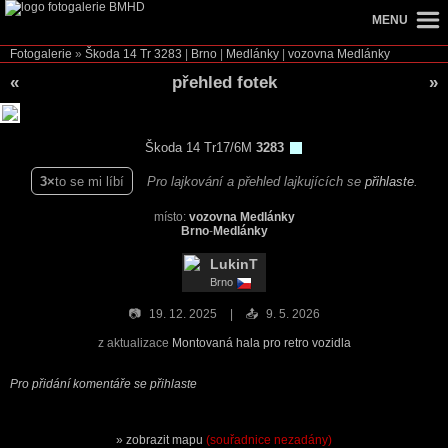
MENU
Fotogalerie
»
Škoda 14 Tr
3283
|
Brno
|
Medlánky
|
vozovna Medlánky
«
přehled fotek
»
Škoda 14 Tr17/6M
3283
3
to se mi líbí
Pro lajkování a přehled lajkujících se
přihlaste
.
místo:
vozovna Medlánky
Brno
-
Medlánky
LukinT
Brno
📷
19. 12. 2025
📤
9. 5. 2026
z aktualizace
Montovaná hala pro retro vozidla
Pro přidání komentáře se přihlaste
zobrazit mapu
(souřadnice nezadány)