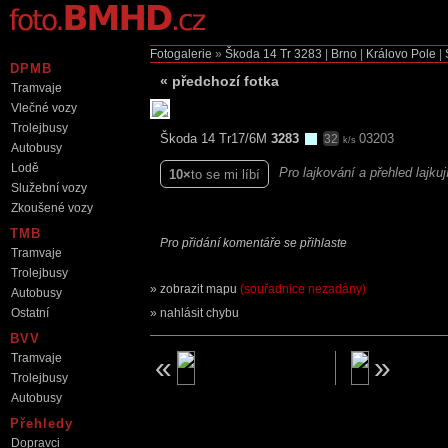
Fotogalerie
»
Škoda 14 Tr
3283
|
Brno
|
Královo Pole
|
DPMB
«
předchozí fotka
Tramvaje
Vlečné vozy
Trolejbusy
Škoda 14 Tr17/6M
3283
03203
32
k/s
Autobusy
Lodě
Pro lajkování a přehled lajku
10
to se mi líbí
Služební vozy
Zkoušené vozy
TMB
Pro přidání komentáře se přihlaste
Tramvaje
Trolejbusy
zobrazit mapu
(souřadnice nezadány)
Autobusy
Ostatní
nahlásit chybu
BVV
Tramvaje
Trolejbusy
Autobusy
Přehledy
Dopravci