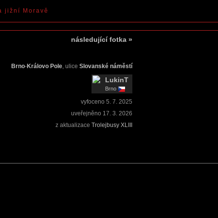
a jižní Moravě
následující fotka
»
Brno
-
Královo Pole
, ulice
Slovanské náměstí
LukinT
Brno
vyfoceno
5. 7. 2025
uveřejněno
17. 3. 2026
z aktualizace
Trolejbusy XLIII