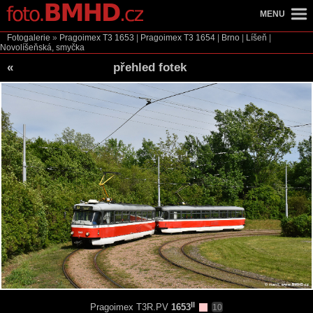
MENU
Fotogalerie
»
Pragoimex T3
1653
|
Pragoimex T3
1654
|
Brno
|
Líšeň
|
Novolíšeňská, smyčka
«
přehled fotek
II
Pragoimex T3R.PV
1653
10