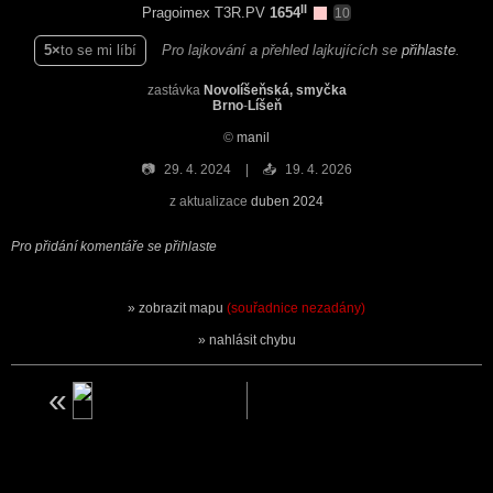
II
Pragoimex T3R.PV
1654
10
5
to se mi líbí
Pro lajkování a přehled lajkujících se
přihlaste
.
zastávka
Novolíšeňská, smyčka
Brno
-
Líšeň
©
manil
📷
29. 4. 2024
📤
19. 4. 2026
z aktualizace
duben 2024
Pro přidání komentáře se přihlaste
zobrazit mapu
(souřadnice nezadány)
nahlásit chybu