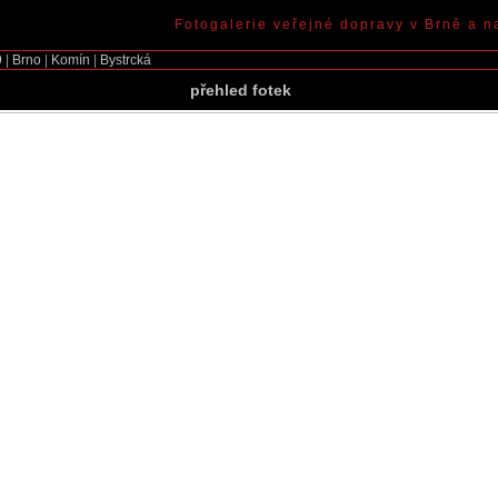
Fotogalerie veřejné dopravy v Brně a n
9
|
Brno
|
Komín
|
Bystrcká
přehled fotek