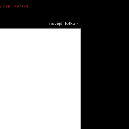
a jižní Moravě
novější fotka
»