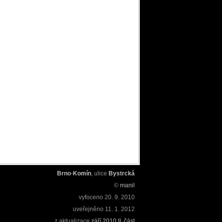
Brno
-
Komín
, ulice
Bystrcká
©
manil
vyfoceno
20. 9. 2010
uveřejněno
11. 1. 2012
z aktualizace
září 2010 II. část