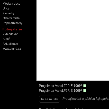
Města a obce
Ulice
Zastávky
Ostatní místa
Populární fotky
Fotogalerie
Vyhledávání
Autoři
Aktualizace
www.bmhd.cz
II
Pragoimex VarioLF2R.E
1099
II
Pragoimex VarioLF2R.E
1069
Pro lajkování a přehled lajkující
to se mi líbí