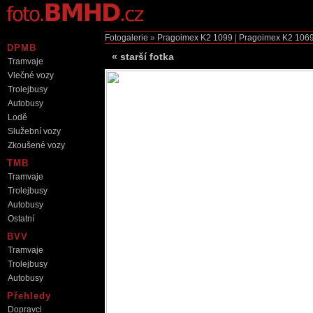
Fotogalerie
»
Pragoimex K2
1099
|
Pragoimex K2
106
DPMB
«
starší fotka
Tramvaje
Vlečné vozy
Trolejbusy
Autobusy
Lodě
Služební vozy
Zkoušené vozy
TMB
Tramvaje
Trolejbusy
Autobusy
Ostatní
BVV
Tramvaje
Trolejbusy
Autobusy
Přehledy
Dopravci