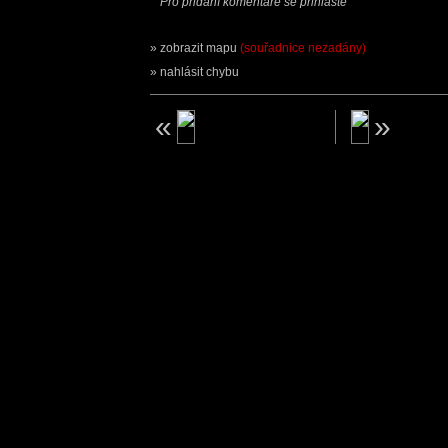
Pro přidání komentáře se přihlaste
zobrazit mapu
(souřadnice nezadány)
nahlásit chybu