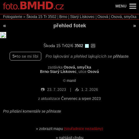
MENU
Fotogalerie
»
Škoda 15 Tr
3502
|
Brno
|
Starý Lískovec
|
Osová
|
Osová, smyčka
«
přehled fotek
»
Škoda 15 Tr02/6
3502
25
5
to se mi líbí
Pro lajkování a přehled lajkujících se
přihlaste
.
zastávka
Osová, smyčka
Brno
-
Starý Lískovec
, ulice
Osová
©
manil
📷
23. 7. 2023
📤
1. 2. 2026
z aktualizace
Červenec a srpen 2023
Pro přidání komentáře se přihlaste
zobrazit mapu
(souřadnice nezadány)
nahlásit chybu