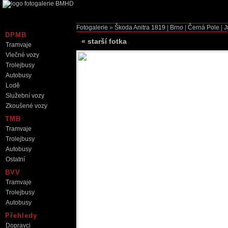
Fotogalerie
»
Škoda Anitra
1819
|
Brno
|
Černá Pole
|
J
DPMB
«
starší fotka
Tramvaje
Vlečné vozy
Trolejbusy
Autobusy
Lodě
Služební vozy
Zkoušené vozy
TMB
Tramvaje
Trolejbusy
Autobusy
Ostatní
BVV
Tramvaje
Trolejbusy
Autobusy
Přehledy
Dopravci