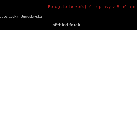
Fotogalerie veřejné dopravy v Brně a n
ugoslávská
|
Jugoslávská
přehled fotek