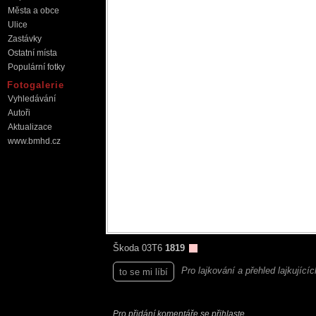
Města a obce
Ulice
Zastávky
Ostatní místa
Populární fotky
Fotogalerie
Vyhledávání
Autoři
Aktualizace
www.bmhd.cz
Škoda 03T6
1819
Pro lajkování a přehled lajkující
to se mi líbí
Pro přidání komentáře se přihlaste