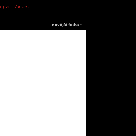
a jižní Moravě
novější fotka
»