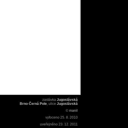
zastávka
Jugoslávská
Brno
-
Černá Pole
, ulice
Jugoslávská
©
manil
vyfoceno
25. 8. 2010
uveřejněno
23. 12. 2011