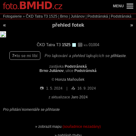
MENU
Fotogalerie
»
ČKD Tatra T3
1525
|
Brno
|
Juliánov
|
Podstránská
|
Podstránská
«
přehled fotek
»
ČKD Tatra T3
1525
01004
10
k/s
7
to se mi líbí
Pro lajkování a přehled lajkujících se
přihlaste
.
zastávka
Podstránská
Brno
-
Juliánov
, ulice
Podstránská
©
Honza Maňoušek
📷
1. 5. 2024
📤
16. 9. 2024
z aktualizace
Jaro 2024
Pro přidání komentáře se přihlaste
zobrazit mapu
(souřadnice nezadány)
nahlásit chybu