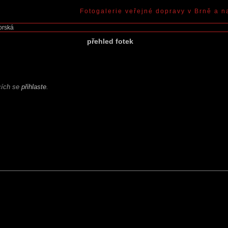
Fotogalerie veřejné dopravy v Brně a n
orská
přehled fotek
ících se
přihlaste
.