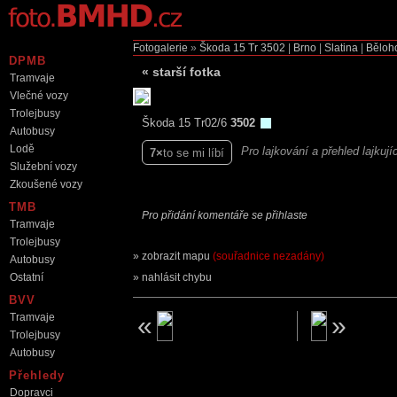
Fotogalerie
»
Škoda 15 Tr
3502
|
Brno
|
Slatina
|
Běloh
DPMB
«
starší fotka
Tramvaje
Vlečné vozy
Trolejbusy
Škoda 15 Tr02/6
3502
Autobusy
Lodě
Pro lajkování a přehled lajkuj
7
to se mi líbí
Služební vozy
Zkoušené vozy
TMB
Pro přidání komentáře se přihlaste
Tramvaje
Trolejbusy
zobrazit mapu
(souřadnice nezadány)
Autobusy
Ostatní
nahlásit chybu
BVV
Tramvaje
Trolejbusy
Autobusy
Přehledy
Dopravci