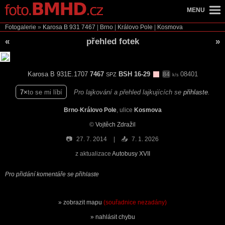
MENU
Fotogalerie
»
Karosa B 931
7467
|
Brno
|
Královo Pole
|
Kosmova
«
přehled fotek
»
Karosa B 931E.1707
7467
BSH 16-29
08401
84
SPZ
k/s
7
to se mi líbí
Pro lajkování a přehled lajkujících se
přihlaste
.
Brno
-
Královo Pole
, ulice
Kosmova
©
Vojtěch Zdražil
📷
27. 7. 2014
📤
7. 1. 2026
z aktualizace
Autobusy XVII
Pro přidání komentáře se přihlaste
zobrazit mapu
(souřadnice nezadány)
nahlásit chybu