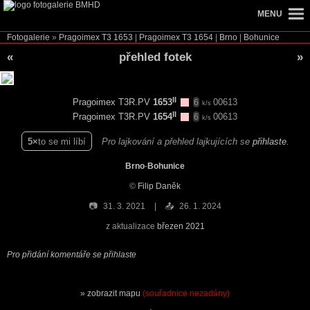
MENU
Fotogalerie
»
Pragoimex T3
1653
|
Pragoimex T3
1654
|
Brno
|
Bohunice
«
přehled fotek
»
II
Pragoimex T3R.PV
1653
00613
6
k/s
II
Pragoimex T3R.PV
1654
00613
6
k/s
5
to se mi líbí
Pro lajkování a přehled lajkujících se
přihlaste
.
Brno
-
Bohunice
©
Filip Daněk
📷
31. 3. 2021
📤
26. 1. 2024
z aktualizace
březen 2021
Pro přidání komentáře se přihlaste
zobrazit mapu
(souřadnice nezadány)