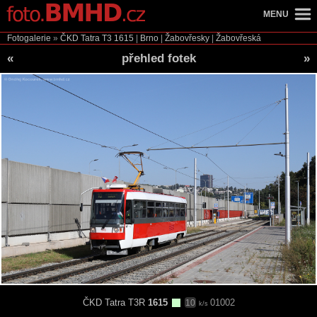
MENU
Fotogalerie
»
ČKD Tatra T3
1615
|
Brno
|
Žabovřesky
|
Žabovřeská
«
přehled fotek
»
ČKD Tatra T3R
1615
01002
10
k/s