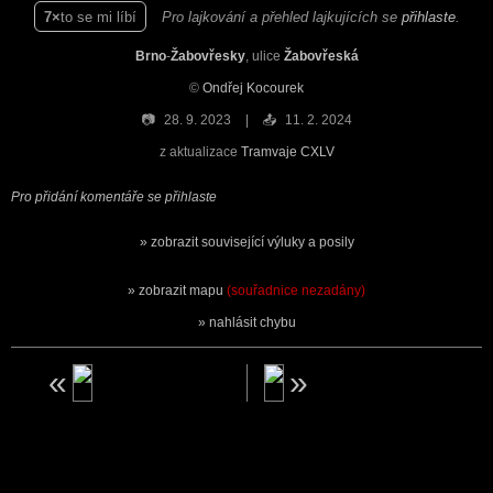
7
to se mi líbí
Pro lajkování a přehled lajkujících se
přihlaste
.
Brno
-
Žabovřesky
, ulice
Žabovřeská
©
Ondřej Kocourek
📷
28. 9. 2023
📤
11. 2. 2024
z aktualizace
Tramvaje CXLV
Pro přidání komentáře se přihlaste
zobrazit související výluky a posily
zobrazit mapu
(souřadnice nezadány)
nahlásit chybu