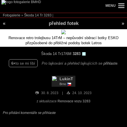
MENU
Fotogalerie
»
Škoda 14 Tr
3283
|
«
přehled fotek
»
Renovace retro trolejbusu 14TrM – nepůvodní sběrací botky ESKO
přizpůsobené do přibližné podoby botek Letros
Škoda 14 Tr17/6M
3283
6
to se mi líbí
Pro lajkování a přehled lajkujících se
přihlaste
.
LukinT
Brno
📷
30. 8. 2023
📤
24. 10. 2023
z aktualizace
Renovace vozu 3283
Pro přidání komentáře se přihlaste