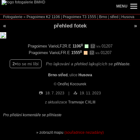
MENU
Fotogalerie
»
Pragoimex K2
1106
|
Pragoimex T3
1555
|
Brno
|
střed
|
Husova
«
přehled fotek
»
II
Pragoimex VarioLF2R.E
1106
01207
12
k/s
II
Pragoimex VarioLFR.E
1555
01207
12
k/s
2
to se mi líbí
Pro lajkování a přehled lajkujících se
přihlaste
.
Brno
-
střed
, ulice
Husova
©
Ondřej Kocourek
📷
18. 7. 2023
📤
19. 11. 2023
z aktualizace
Tramvaje CXLIII
Pro přidání komentáře se přihlaste
zobrazit mapu
(souřadnice nezadány)