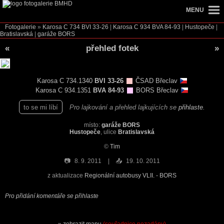
MENU
Fotogalerie
»
Karosa C 734
BVI 33-26
|
Karosa C 934
BVA 84-93
|
Hustopeče
|
Bratislavská
|
garáže BORS
«
přehled fotek
»
Karosa C 734.1340
BVI 33-26
ČSAD Břeclav
Karosa C 934.1351
BVA 84-93
BORS Břeclav
to se mi líbí
Pro lajkování a přehled lajkujících se
přihlaste
.
místo:
garáže BORS
Hustopeče
, ulice
Bratislavská
©
Tim
📷
8. 9. 2011
📤
19. 10. 2011
z aktualizace
Regionální autobusy VLII. - BORS
Pro přidání komentáře se přihlaste