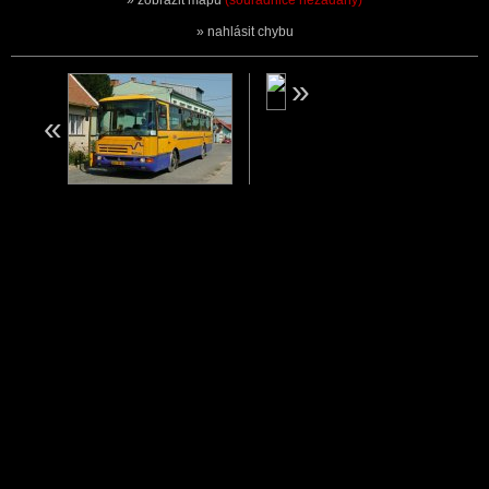
zobrazit mapu
(souřadnice nezadány)
nahlásit chybu