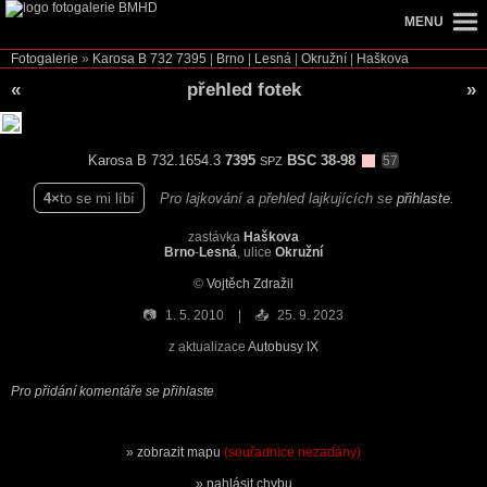
MENU
Fotogalerie
»
Karosa B 732
7395
|
Brno
|
Lesná
|
Okružní
|
Haškova
«
přehled fotek
»
Karosa B 732.1654.3
7395
BSC 38-98
57
SPZ
4
to se mi líbí
Pro lajkování a přehled lajkujících se
přihlaste
.
zastávka
Haškova
Brno
-
Lesná
, ulice
Okružní
©
Vojtěch Zdražil
📷
1. 5. 2010
📤
25. 9. 2023
z aktualizace
Autobusy IX
Pro přidání komentáře se přihlaste
zobrazit mapu
(souřadnice nezadány)
nahlásit chybu