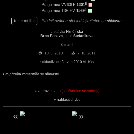
II
Pragoimex VV60LF
1301
II
Pragoimex T3R.EV
1569
to se mi líbí
Pro lajkování a přehled lajkujících se
přihlaste
.
zastávka
Hrnčířská
Brno
-
Ponava
, ulice
Štefánikova
©
manil
📷
10. 6. 2010
📤
7. 10. 2011
z aktualizace
červen 2010 VI. část
Pro přidání komentáře se přihlaste
zobrazit mapu
(souřadnice nezadány)
nahlásit chybu