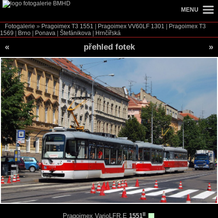
MENU
Fotogalerie
»
Pragoimex T3
1551
|
Pragoimex VV60LF
1301
|
Pragoimex T3
1569
|
Brno
|
Ponava
|
Štefánikova
|
Hrnčířská
«
přehled fotek
»
II
Pragoimex VarioLFR.E
1551