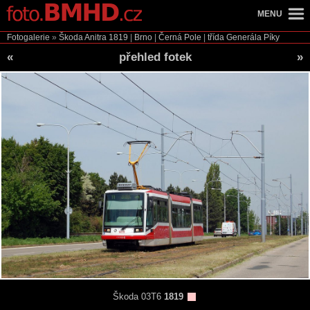
MENU
Fotogalerie
»
Škoda Anitra
1819
|
Brno
|
Černá Pole
|
třída Generála Píky
«
přehled fotek
»
Škoda 03T6
1819