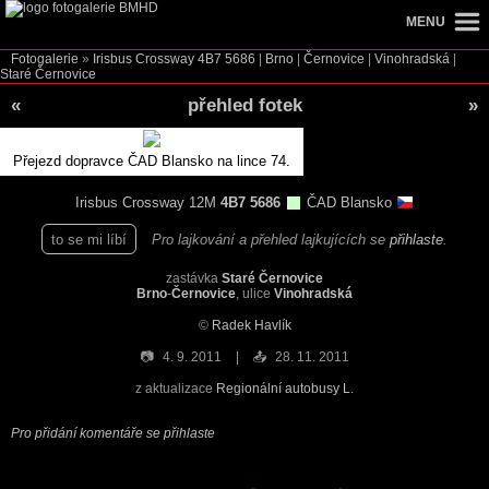
MENU
Fotogalerie
»
Irisbus Crossway
4B7 5686
|
Brno
|
Černovice
|
Vinohradská
|
Staré Černovice
«
přehled fotek
»
Přejezd dopravce ČAD Blansko na lince 74.
Irisbus Crossway 12M
4B7 5686
ČAD Blansko
to se mi líbí
Pro lajkování a přehled lajkujících se
přihlaste
.
zastávka
Staré Černovice
Brno
-
Černovice
, ulice
Vinohradská
©
Radek Havlík
📷
4. 9. 2011
📤
28. 11. 2011
z aktualizace
Regionální autobusy L.
Pro přidání komentáře se přihlaste