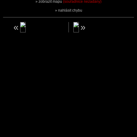
zobrazit mapu
(souřadnice nezadány)
nahlásit chybu