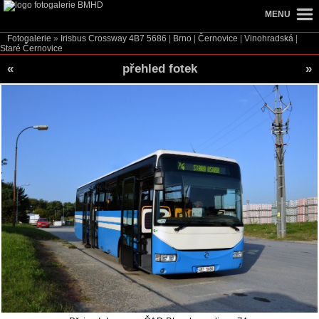
MENU
Fotogalerie
»
Irisbus Crossway
4B7 5686
|
Brno
|
Černovice
|
Vinohradská
|
Staré Černovice
«
přehled fotek
»