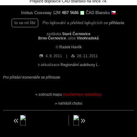
Přejezd dopravce ČAD Blansko na lince 74.
Irisbus Crossway 12M
4B7 5686
ČAD Blansko
to se mi líbí
Pro lajkování a přehled lajkujících se
přihlaste
.
zastávka
Staré Černovice
Brno
-
Černovice
, ulice
Vinohradská
©
Radek Havlík
📷
4. 9. 2011
📤
28. 11. 2011
z aktualizace
Regionální autobusy L.
Pro přidání komentáře se přihlaste
zobrazit mapu
(souřadnice nezadány)
nahlásit chybu