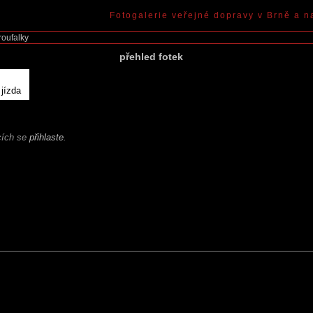
Fotogalerie veřejné dopravy v Brně a n
roufalky
přehled fotek
 jízda
ících se
přihlaste
.