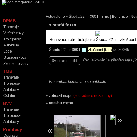
Fotogalerie
»
Škoda 22 Tr
3601
|
Brno
|
Bohunice
|
Net
DPMB
«
starší fotka
Tramvaje
Vlečné vozy
Trolejbusy
Renovace retro trolejbusu Škoda 22Tr - zkušební
Autobusy
Škoda 22 Tr
3601
80045
zkušební jízda
k/s
Lodě
Služební vozy
Pro lajkování a přehled lajkuj
3
to se mi líbí
Zkoušené vozy
TMB
Tramvaje
Pro přidání komentáře se přihlaste
Trolejbusy
Autobusy
Ostatní
zobrazit mapu
(souřadnice nezadány)
nahlásit chybu
BVV
Tramvaje
Trolejbusy
Autobusy
Přehledy
Dopravci