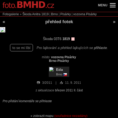
MENU
Fotogalerie
»
Škoda Anitra
1819
|
Brno
|
Pisárky
|
vozovna Pisárky
«
přehled fotek
»
Škoda 03T6
1819
to se mi líbí
Pro lajkování a přehled lajkujících se
přihlaste
.
místo:
vozovna Pisárky
Brno
-
Pisárky
Eda
Brno
📷
3/2011
📤
11. 9. 2011
z aktualizace
březen 2011 II. část
Pro přidání komentáře se přihlaste
zobrazit mapu
(souřadnice nezadány)