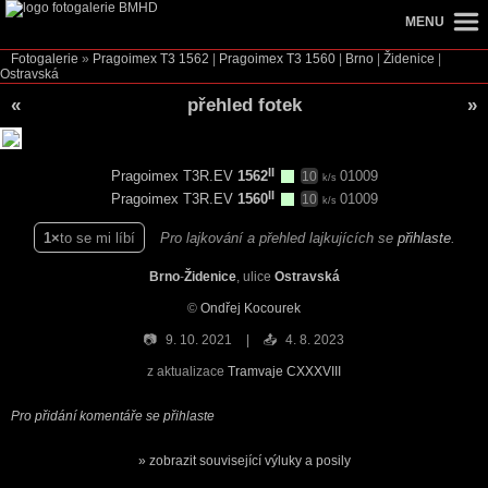
MENU
Fotogalerie
»
Pragoimex T3
1562
|
Pragoimex T3
1560
|
Brno
|
Židenice
|
Ostravská
«
přehled fotek
»
II
Pragoimex T3R.EV
1562
01009
10
k/s
II
Pragoimex T3R.EV
1560
01009
10
k/s
1
to se mi líbí
Pro lajkování a přehled lajkujících se
přihlaste
.
Brno
-
Židenice
, ulice
Ostravská
©
Ondřej Kocourek
📷
9. 10. 2021
📤
4. 8. 2023
z aktualizace
Tramvaje CXXXVIII
Pro přidání komentáře se přihlaste
zobrazit související výluky a posily