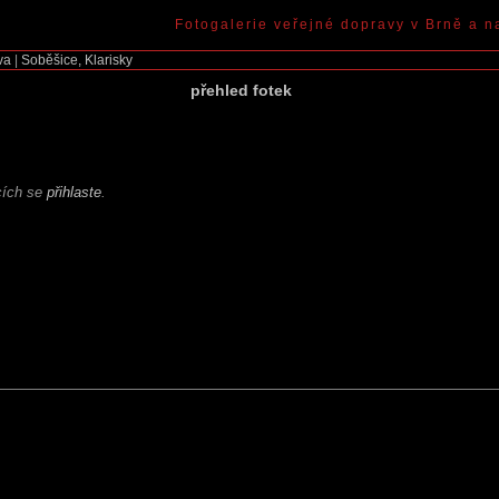
Fotogalerie veřejné dopravy v Brně a n
va
|
Soběšice, Klarisky
přehled fotek
ících se
přihlaste
.