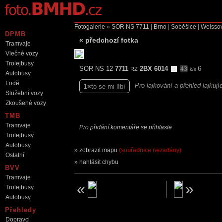
Fotogalerie
»
SOR NS
7711
|
Brno
|
Soběšice
|
Weisso
DPMB
«
předchozí fotka
Tramvaje
Vlečné vozy
Trolejbusy
SOR NS 12
7711
2BX 6014
6
43
RZ
k/s
Autobusy
Lodě
Pro lajkování a přehled lajkuj
1
to se mi líbí
Služební vozy
Zkoušené vozy
TMB
Tramvaje
Pro přidání komentáře se přihlaste
Trolejbusy
Autobusy
zobrazit mapu
(souřadnice nezadány)
Ostatní
nahlásit chybu
BVV
Tramvaje
Trolejbusy
Autobusy
Přehledy
Dopravci