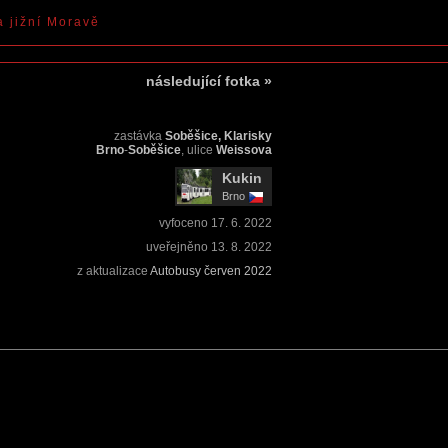
a jižní Moravě
následující fotka
»
zastávka
Soběšice, Klarisky
Brno
-
Soběšice
, ulice
Weissova
Kukin
Brno
vyfoceno
17. 6. 2022
uveřejněno
13. 8. 2022
z aktualizace
Autobusy červen 2022