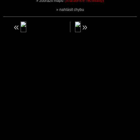
zobrazit mapu
(souřadnice nezadány)
nahlásit chybu