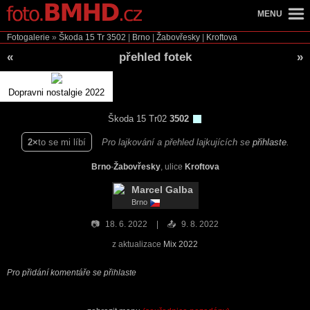
MENU
Fotogalerie
»
Škoda 15 Tr
3502
|
Brno
|
Žabovřesky
|
Kroftova
«
přehled fotek
»
Dopravni nostalgie 2022
Škoda 15 Tr02
3502
2
to se mi líbí
Pro lajkování a přehled lajkujících se
přihlaste
.
Brno
-
Žabovřesky
, ulice
Kroftova
Marcel Galba
Brno
📷
18. 6. 2022
📤
9. 8. 2022
z aktualizace
Mix 2022
Pro přidání komentáře se přihlaste