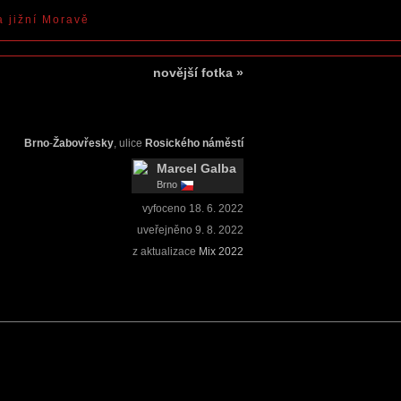
a jižní Moravě
novější fotka
»
Brno
-
Žabovřesky
, ulice
Rosického náměstí
Marcel Galba
Brno
vyfoceno
18. 6. 2022
uveřejněno
9. 8. 2022
z aktualizace
Mix 2022