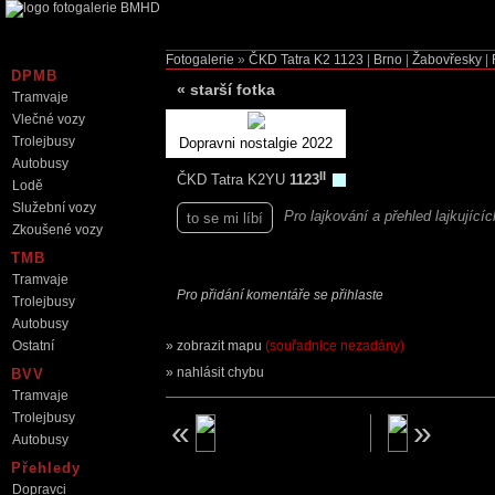
Fotogalerie
»
ČKD Tatra K2
1123
|
Brno
|
Žabovřesky
|
DPMB
«
starší fotka
Tramvaje
Vlečné vozy
Trolejbusy
Dopravni nostalgie 2022
Autobusy
II
ČKD Tatra K2YU
1123
Lodě
Služební vozy
Pro lajkování a přehled lajkující
to se mi líbí
Zkoušené vozy
TMB
Tramvaje
Pro přidání komentáře se přihlaste
Trolejbusy
Autobusy
Ostatní
zobrazit mapu
(souřadnice nezadány)
nahlásit chybu
BVV
Tramvaje
Trolejbusy
Autobusy
Přehledy
Dopravci