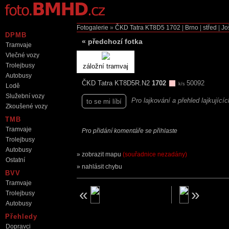
Fotogalerie
»
ČKD Tatra KT8D5
1702
|
Brno
|
střed
|
Jo
DPMB
«
předchozí fotka
Tramvaje
Vlečné vozy
Trolejbusy
záložní tramvaj
Autobusy
ČKD Tatra KT8D5R.N2
1702
50092
k/s
Lodě
Služební vozy
Pro lajkování a přehled lajkující
to se mi líbí
Zkoušené vozy
TMB
Tramvaje
Pro přidání komentáře se přihlaste
Trolejbusy
Autobusy
zobrazit mapu
(souřadnice nezadány)
Ostatní
nahlásit chybu
BVV
Tramvaje
Trolejbusy
Autobusy
Přehledy
Dopravci