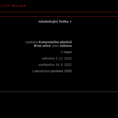
a jižní Moravě
následující fotka
»
zastávka
Komenského náměstí
Brno
-
střed
, ulice
Joštova
©
manil
vyfoceno
3. 12. 2020
uveřejněno
19. 9. 2022
z aktualizace
prosinec 2020