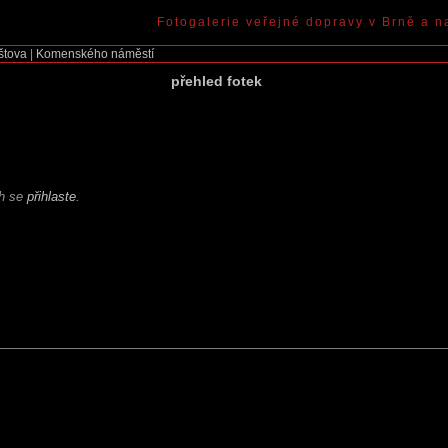
Fotogalerie veřejné dopravy v Brně a n
štova
|
Komenského náměstí
přehled fotek
ch se
přihlaste
.