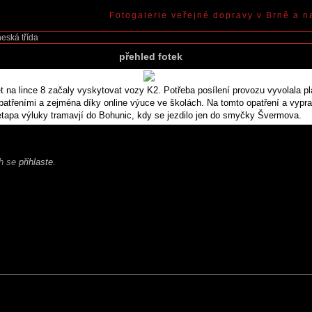
Fotogalerie veřejné dopravy v Brně a n
eská třída
přehled fotek
t na lince 8 začaly vyskytovat vozy K2. Potřeba posílení provozu vyvolala p
opatřeními a zejména díky online výuce ve školách. Na tomto opatření a vypra
etapa výluky tramavjí do Bohunic, kdy se jezdilo jen do smyčky Švermova.
ch se
přihlaste
.