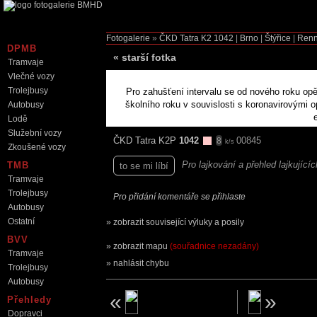
Fotogalerie
»
ČKD Tatra K2
1042
|
Brno
|
Štýřice
|
Renn
DPMB
«
starší fotka
Tramvaje
Vlečné vozy
Trolejbusy
Pro zahušťení intervalu se od nového roku opě
školního roku v souvislosti s koronavirovými 
Autobusy
Lodě
Služební vozy
ČKD Tatra K2P
1042
00845
8
k/s
Zkoušené vozy
Pro lajkování a přehled lajkující
TMB
to se mi líbí
Tramvaje
Trolejbusy
Pro přidání komentáře se přihlaste
Autobusy
Ostatní
zobrazit související výluky a posily
BVV
zobrazit mapu
(souřadnice nezadány)
Tramvaje
nahlásit chybu
Trolejbusy
Autobusy
Přehledy
Dopravci