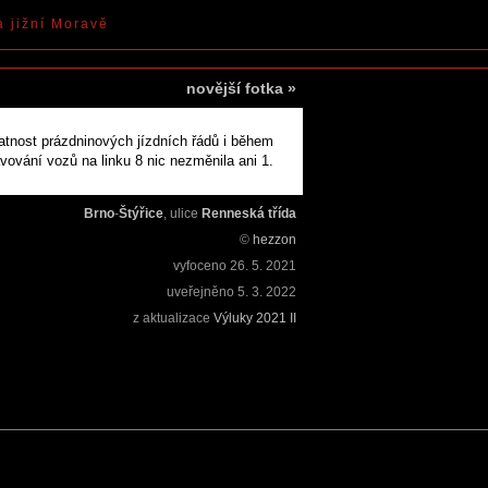
a jižní Moravě
novější fotka
»
latnost prázdninových jízdních řádů i během
vování vozů na linku 8 nic nezměnila ani 1.
Brno
-
Štýřice
, ulice
Renneská třída
©
hezzon
vyfoceno
26. 5. 2021
uveřejněno
5. 3. 2022
z aktualizace
Výluky 2021 II