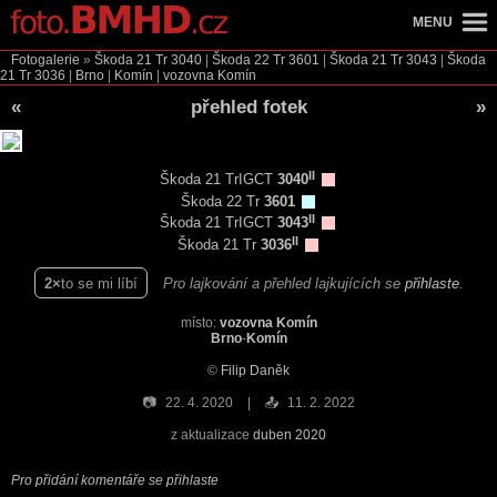
MENU
Fotogalerie
»
Škoda 21 Tr
3040
|
Škoda 22 Tr
3601
|
Škoda 21 Tr
3043
|
Škoda
21 Tr
3036
|
Brno
|
Komín
|
vozovna Komín
«
přehled fotek
»
II
Škoda 21 TrIGCT
3040
Škoda 22 Tr
3601
II
Škoda 21 TrIGCT
3043
II
Škoda 21 Tr
3036
2
to se mi líbí
Pro lajkování a přehled lajkujících se
přihlaste
.
místo:
vozovna Komín
Brno
-
Komín
©
Filip Daněk
📷
22. 4. 2020
📤
11. 2. 2022
z aktualizace
duben 2020
Pro přidání komentáře se přihlaste