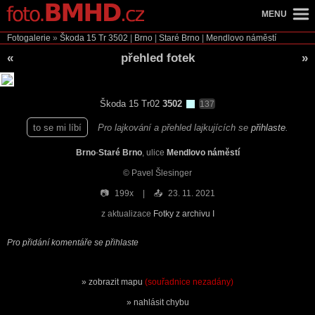
MENU
Fotogalerie
»
Škoda 15 Tr
3502
|
Brno
|
Staré Brno
|
Mendlovo náměstí
«
přehled fotek
»
Škoda 15 Tr02
3502
137
to se mi líbí
Pro lajkování a přehled lajkujících se
přihlaste
.
Brno
-
Staré Brno
, ulice
Mendlovo náměstí
© Pavel Šlesinger
📷
199x
📤
23. 11. 2021
z aktualizace
Fotky z archivu I
Pro přidání komentáře se přihlaste
zobrazit mapu
(souřadnice nezadány)
nahlásit chybu