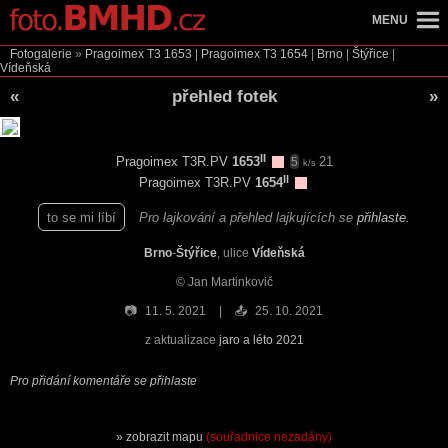
MENU
Fotogalerie
»
Pragoimex T3
1653
|
Pragoimex T3
1654
|
Brno
|
Štýřice
|
Vídeňská
«
přehled fotek
»
II
Pragoimex T3R.PV
1653
21
5
k/s
II
Pragoimex T3R.PV
1654
to se mi líbí
Pro lajkování a přehled lajkujících se
přihlaste
.
Brno
-
Štýřice
, ulice
Vídeňská
© Jan Martinkovič
📷
11. 5. 2021
📤
25. 10. 2021
z aktualizace
jaro a léto 2021
Pro přidání komentáře se přihlaste
zobrazit mapu
(souřadnice nezadány)