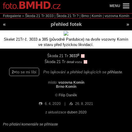
MENU
Fotogalerie
»
Škoda 21 Tr
3033
|
Škoda 21 Tr
?
|
Brno
|
Komín
|
vozovna Komín
«
přehled fotek
»
Skelet 21Tr č. 3033 a 385 (původně Pardubice) na dvoře vozovny Komín
ve stavu před fyzickou likvidací.
II
Škoda 21 Tr
3033
Škoda 21 Tr
detail vozu
2
to se mi líbí
Pro lajkování a přehled lajkujících se
přihlaste
.
místo:
vozovna Komín
Brno
-
Komín
©
Filip Daněk
📷
6. 4. 2020
📤
26. 8. 2021
z aktualizace
duben 2020
Pro přidání komentáře se přihlaste