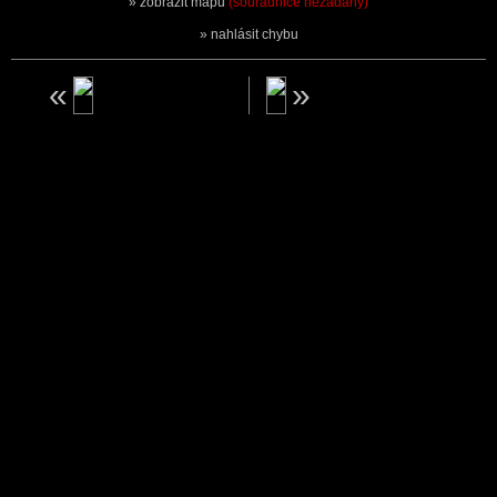
zobrazit mapu
(souřadnice nezadány)
nahlásit chybu