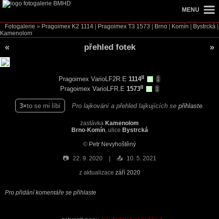
MENU
Fotogalerie
»
Pragoimex K2
1114
|
Pragoimex T3
1573
|
Brno
|
Komín
|
Bystrcká
|
Kamenolom
«
přehled fotek
»
II
Pragoimex VarioLF2R.E
1114
1
II
Pragoimex VarioLFR.E
1573
1
3
to se mi líbí
Pro lajkování a přehled lajkujících se
přihlaste
.
zastávka
Kamenolom
Brno
-
Komín
, ulice
Bystrcká
©
Petr Nevyhoštěný
📷
22. 9. 2020
📤
10. 5. 2021
z aktualizace
září 2020
Pro přidání komentáře se přihlaste