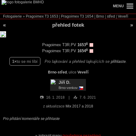
MENU
Fotogalerie
»
Pragoimex T3
1653
|
Pragoimex T3
1654
|
Brno
|
střed
|
Veveří
«
přehled fotek
»
II
Pragoimex T3R.PV
1653
II
Pragoimex T3R.PV
1654
1
to se mi líbí
Pro lajkování a přehled lajkujících se
přihlaste
.
Brno
-
střed
, ulice
Veveří
Jiří D.
Brno-venkov
📷
16. 1. 2018
📤
7. 6. 2021
z aktualizace
Mix 2017 a 2018
Pro přidání komentáře se přihlaste
zobrazit mapu
(souřadnice nezadány)