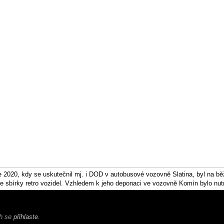
 2020, kdy se uskutečnil mj. i DOD v autobusové vozovně Slatina, byl na bě
ze sbírky retro vozidel. Vzhledem k jeho deponaci ve vozovně Komín bylo nutn
ch se
přihlaste
.