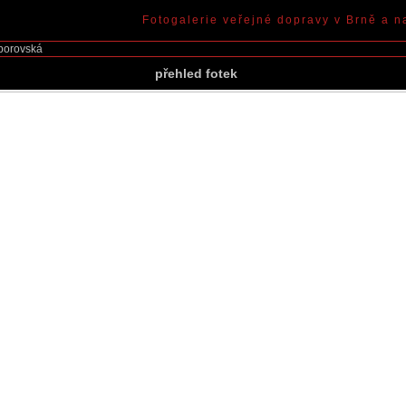
Fotogalerie veřejné dopravy v Brně a n
borovská
přehled fotek