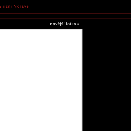
a jižní Moravě
novější fotka
»