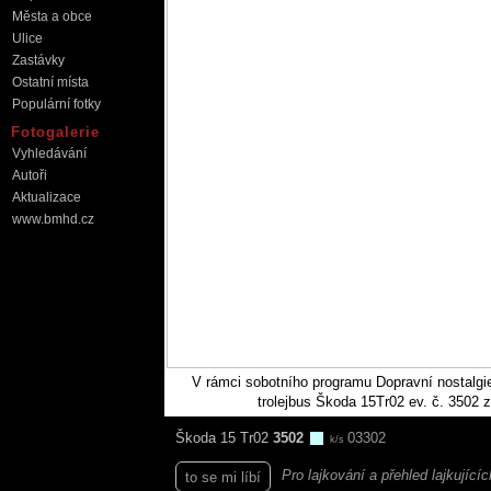
Města a obce
Ulice
Zastávky
Ostatní místa
Populární fotky
Fotogalerie
Vyhledávání
Autoři
Aktualizace
www.bmhd.cz
V rámci sobotního programu Dopravní nostalgie
trolejbus Škoda 15Tr02 ev. č. 3502 
Škoda 15 Tr02
3502
03302
k/s
Pro lajkování a přehled lajkující
to se mi líbí