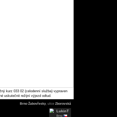
žný kurz 033 02 (celodenní služba) vypraven
é uskutečnit režijní výjezd odtud.
Brno
-
Žabovřesky
, ulice
Zborovská
LukinT
Brno