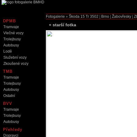
Fotogalerie
»
Škoda 15 Tr
3502
|
Brno
|
Žabovřesky
|
Z
DPMB
«
starší fotka
Tramvaje
Vlečné vozy
Trolejbusy
Autobusy
Lodě
Služební vozy
Zkoušené vozy
TMB
Tramvaje
Trolejbusy
Autobusy
Ostatní
BVV
Tramvaje
Trolejbusy
Autobusy
Přehledy
Dopravci