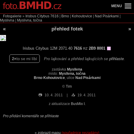
MENU
Fotogalerie
»
Irisbus Citybus
7616
|
Brno
|
Kohoutovice
|
Nad Pisárkami
|
Myslivna
|
Myslivna, točna
«
přehled fotek
»
Irisbus Citybus 12M 2071.40
7616
2B9 8001
RZ
2
to se mi líbí
Pro lajkování a přehled lajkujících se
přihlaste
.
zastávka
Myslivna
místo:
Myslivna, točna
Brno
-
Kohoutovice
, ulice
Nad Pisárkami
©
Tim
📷
10. 4. 2011
📤
19. 4. 2011
z aktualizace
BusMix I.
Pro přidání komentáře se přihlaste
zobrazit mapu
(souřadnice nezadány)