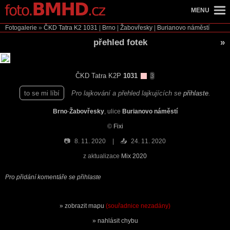
MENU
Fotogalerie
»
ČKD Tatra K2
1031
|
Brno
|
Žabovřesky
|
Burianovo náměstí
přehled fotek
»
ČKD Tatra K2P
1031
3
to se mi líbí
Pro lajkování a přehled lajkujících se
přihlaste
.
Brno
-
Žabovřesky
, ulice
Burianovo náměstí
©
Fixi
📷
8. 11. 2020
📤
24. 11. 2020
z aktualizace
Mix 2020
Pro přidání komentáře se přihlaste
zobrazit mapu
(souřadnice nezadány)
nahlásit chybu