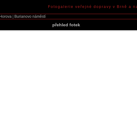
Fotogalerie veřejné dopravy v Brně a n
Horova
|
Burianovo náměstí
přehled fotek