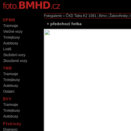
Fotogalerie
»
ČKD Tatra K2
1081
|
Brno
|
Žabovřesky
|
DPMB
«
předchozí fotka
Tramvaje
Vlečné vozy
Trolejbusy
Autobusy
Lodě
Služební vozy
Zkoušené vozy
TMB
Tramvaje
Trolejbusy
Autobusy
Ostatní
BVV
Tramvaje
Trolejbusy
Autobusy
Přehledy
Dopravci