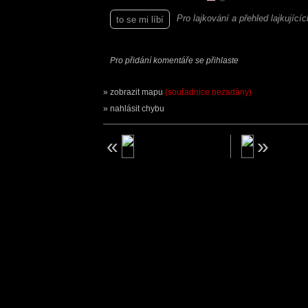
Pro lajkování a přehled lajkující
to se mi líbí
Pro přidání komentáře se přihlaste
zobrazit mapu
(souřadnice nezadány)
nahlásit chybu