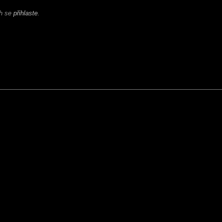
ch se
přihlaste
.