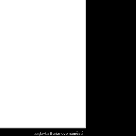
zastávka
Burianovo náměstí