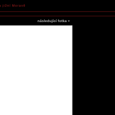
a jižní Moravě
následující fotka
»