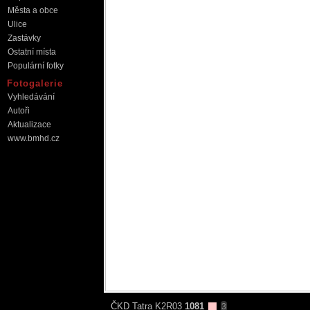
Města a obce
Ulice
Zastávky
Ostatní místa
Populární fotky
Fotogalerie
Vyhledávání
Autoři
Aktualizace
www.bmhd.cz
ČKD Tatra K2R03
1081
3