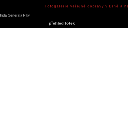
Fotogalerie veřejné dopravy v Brně a n
třída Generála Píky
přehled fotek