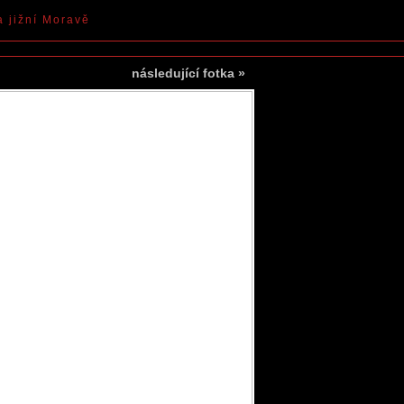
a jižní Moravě
následující fotka
»