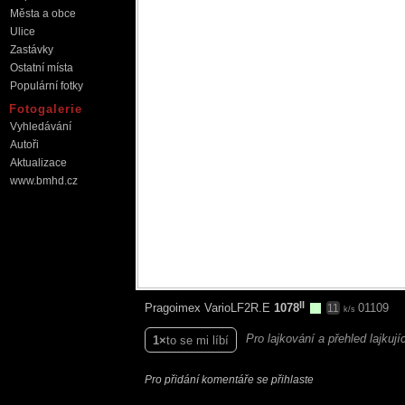
Města a obce
Ulice
Zastávky
Ostatní místa
Populární fotky
Fotogalerie
Vyhledávání
Autoři
Aktualizace
www.bmhd.cz
II
Pragoimex VarioLF2R.E
1078
01109
11
k/s
Pro lajkování a přehled lajkuj
1
to se mi líbí
Pro přidání komentáře se přihlaste