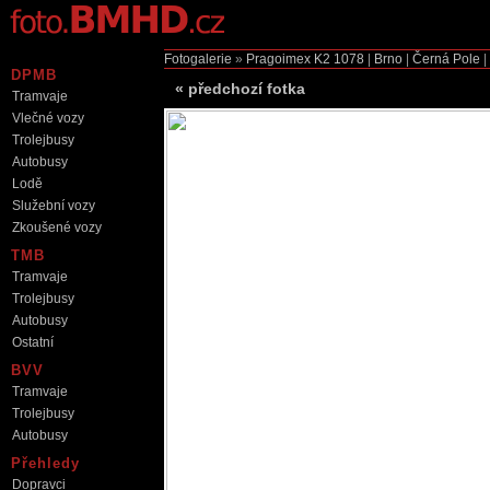
Fotogalerie
»
Pragoimex K2
1078
|
Brno
|
Černá Pole
|
DPMB
«
předchozí fotka
Tramvaje
Vlečné vozy
Trolejbusy
Autobusy
Lodě
Služební vozy
Zkoušené vozy
TMB
Tramvaje
Trolejbusy
Autobusy
Ostatní
BVV
Tramvaje
Trolejbusy
Autobusy
Přehledy
Dopravci