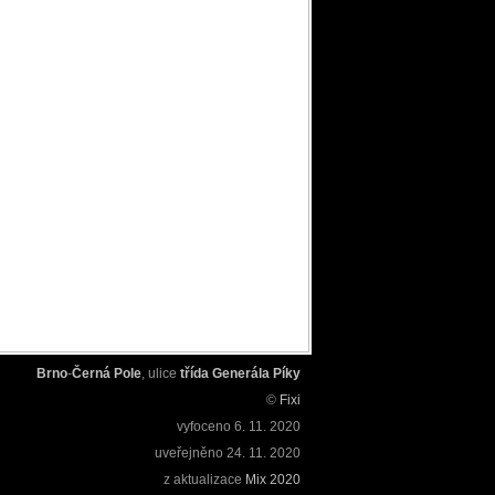
Brno
-
Černá Pole
, ulice
třída Generála Píky
©
Fixi
vyfoceno
6. 11. 2020
uveřejněno
24. 11. 2020
z aktualizace
Mix 2020