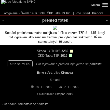
MENU
Fotogalerie
»
Škoda 14 Tr
3239
|
ČKD Tatra T3
1615
|
Brno
|
střed
|
Křenová
«
přehled fotek
»
Setkání protinámrazového trolejbusu 14Tr s vozem T3R č. 1615, který
byl vypraven jako servisní tramvaj pro výlep zastávkových JŘ na
samostatných tělesech.
Škoda 14 Tr10/6
3239
ČKD Tatra T3R
1615
4
to se mi líbí
Pro lajkování a přehled lajkujících se
přihlaste
.
Brno
-
střed
, ulice
Křenová
©
manil
📷
30. 11. 2019
📤
2. 11. 2020
z aktualizace
listopad 2019
Pro přidání komentáře se přihlaste