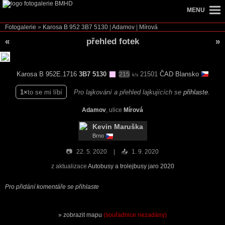
MENU
Fotogalerie
»
Karosa B 952
3B7 5130
|
Adamov
|
Mírová
«
přehled fotek
»
Karosa B 952E.1716
3B7 5130
21501
ČAD Blansko
215
k/s
1
to se mi líbí
Pro lajkování a přehled lajkujících se
přihlaste
.
Adamov
, ulice
Mírová
Kevin Maruška
Brno
📷
22. 5. 2020
📤
1. 9. 2020
z aktualizace
Autobusy a trolejbusy jaro 2020
Pro přidání komentáře se přihlaste
zobrazit mapu
(souřadnice nezadány)