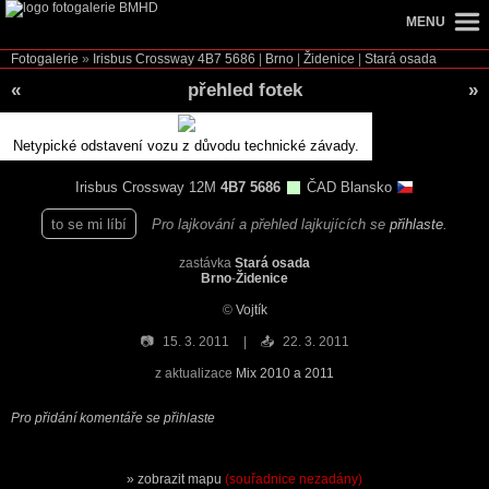
MENU
Fotogalerie
»
Irisbus Crossway
4B7 5686
|
Brno
|
Židenice
|
Stará osada
«
přehled fotek
»
Netypické odstavení vozu z důvodu technické závady.
Irisbus Crossway 12M
4B7 5686
ČAD Blansko
to se mi líbí
Pro lajkování a přehled lajkujících se
přihlaste
.
zastávka
Stará osada
Brno
-
Židenice
©
Vojtík
📷
15. 3. 2011
📤
22. 3. 2011
z aktualizace
Mix 2010 a 2011
Pro přidání komentáře se přihlaste
zobrazit mapu
(souřadnice nezadány)