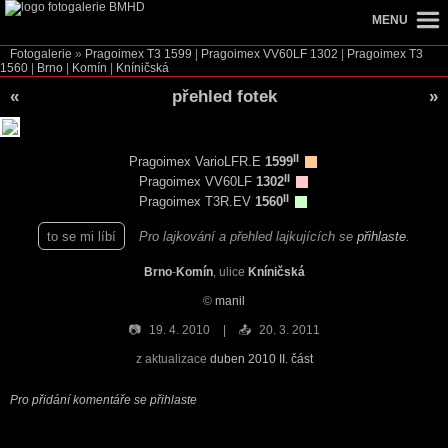
MENU
Fotogalerie
»
Pragoimex T3
1599
|
Pragoimex VV60LF
1302
|
Pragoimex T3
1560
|
Brno
|
Komín
|
Kníničská
«
přehled fotek
»
II
Pragoimex VarioLFR.E
1599
II
Pragoimex VV60LF
1302
II
Pragoimex T3R.EV
1560
to se mi líbí
Pro lajkování a přehled lajkujících se
přihlaste
.
Brno
-
Komín
, ulice
Kníničská
©
manil
📷
19. 4. 2010
📤
20. 3. 2011
z aktualizace
duben 2010 II. část
Pro přidání komentáře se přihlaste