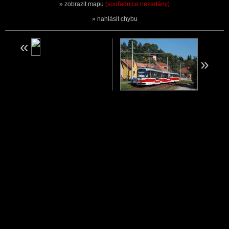
zobrazit mapu
(souřadnice nezadány)
nahlásit chybu