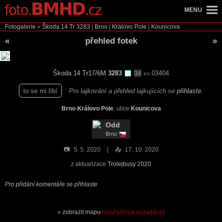
MENU
Fotogalerie
»
Škoda 14 Tr
3283
|
Brno
|
Královo Pole
|
Kounicova
«
přehled fotek
»
Škoda 14 Tr17/6M
3283
03404
34
k/s
to se mi líbí
Pro lajkování a přehled lajkujících se
přihlaste
.
Brno
-
Královo Pole
, ulice
Kounicova
Odd
Brno
📷
5. 5. 2020
📤
17. 10. 2020
z aktualizace
Trolejbusy 2020
Pro přidání komentáře se přihlaste
zobrazit mapu
(souřadnice nezadány)