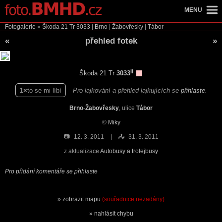
MENU
Fotogalerie
»
Škoda 21 Tr
3033
|
Brno
|
Žabovřesky
|
Tábor
«
přehled fotek
»
II
Škoda 21 Tr
3033
1
to se mi líbí
Pro lajkování a přehled lajkujících se
přihlaste
.
Brno
-
Žabovřesky
, ulice
Tábor
©
Miky
📷
12. 3. 2011
📤
31. 3. 2011
z aktualizace
Autobusy a trolejbusy
Pro přidání komentáře se přihlaste
zobrazit mapu
(souřadnice nezadány)
nahlásit chybu