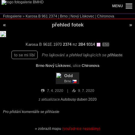
MENU
Fotogalerie
»
Karosa B 961
2374
|
Brno
|
Nový Lískovec
|
Chironova
«
přehled fotek
»
Karosa B 961E.1970
2374
2B4 9314
E50
RZ
to se mi líbí
Pro lajkování a přehled lajkujících se
přihlaste
.
Brno
-
Nový Lískovec
, ulice
Chironova
Odd
Brno
📷
7. 4. 2020
📤
9. 7. 2020
z aktualizace
Autobusy duben 2020
Pro přidání komentáře se přihlaste
zobrazit mapu
(souřadnice nezadány)