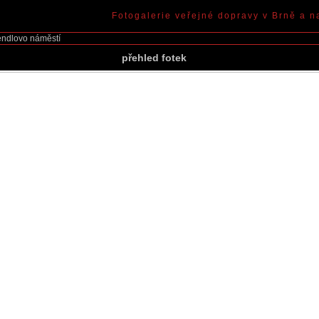
Fotogalerie veřejné dopravy v Brně a n
ndlovo náměstí
přehled fotek