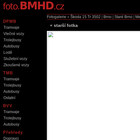
Fotogalerie
»
Škoda 15 Tr
3502
|
Brno
|
Staré Brno
|
Me
DPMB
«
starší fotka
Tramvaje
Vlečné vozy
Trolejbusy
Autobusy
Lodě
Služební vozy
Zkoušené vozy
TMB
Tramvaje
Trolejbusy
Autobusy
Ostatní
BVV
Tramvaje
Trolejbusy
Autobusy
Přehledy
Dopravci