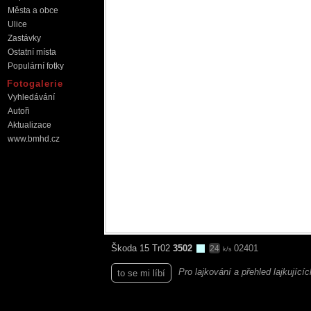
Města a obce
Ulice
Zastávky
Ostatní místa
Populární fotky
Fotogalerie
Vyhledávání
Autoři
Aktualizace
www.bmhd.cz
Škoda 15 Tr02
3502
02401
24
k/s
Pro lajkování a přehled lajkující
to se mi líbí