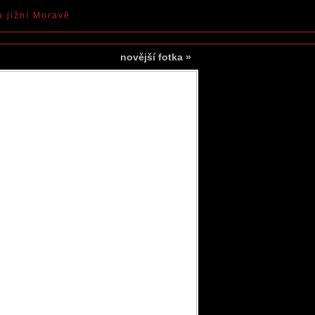
a jižní Moravě
novější fotka
»