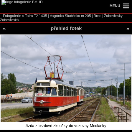
MENU
Fotogalerie
»
Tatra T2
1435
|
Vagónka Studénka m
205
|
Brno
|
Žabovřesky
|
Žabovřeská
«
přehled fotek
»
Jízda z brzdové zkoušky do vozovny Medlánky.