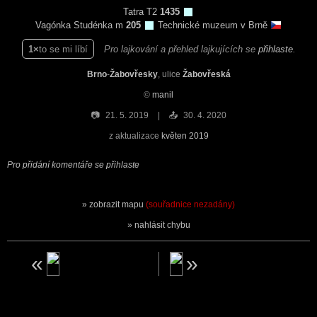
Tatra T2
1435
Vagónka Studénka m
205
Technické muzeum v Brně
1
to se mi líbí
Pro lajkování a přehled lajkujících se
přihlaste
.
Brno
-
Žabovřesky
, ulice
Žabovřeská
©
manil
📷
21. 5. 2019
📤
30. 4. 2020
z aktualizace
květen 2019
Pro přidání komentáře se přihlaste
zobrazit mapu
(souřadnice nezadány)
nahlásit chybu