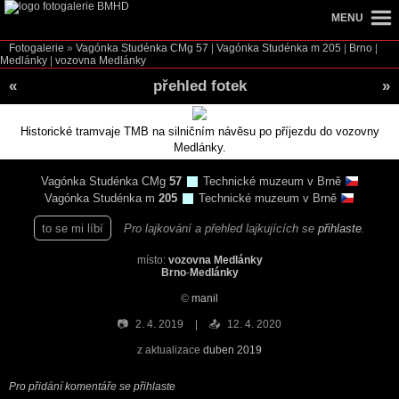
MENU
Fotogalerie
»
Vagónka Studénka CMg
57
|
Vagónka Studénka m
205
|
Brno
|
Medlánky
|
vozovna Medlánky
«
přehled fotek
»
Historické tramvaje TMB na silničním návěsu po příjezdu do vozovny
Medlánky.
Vagónka Studénka CMg
57
Technické muzeum v Brně
Vagónka Studénka m
205
Technické muzeum v Brně
to se mi líbí
Pro lajkování a přehled lajkujících se
přihlaste
.
místo:
vozovna Medlánky
Brno
-
Medlánky
©
manil
📷
2. 4. 2019
📤
12. 4. 2020
z aktualizace
duben 2019
Pro přidání komentáře se přihlaste