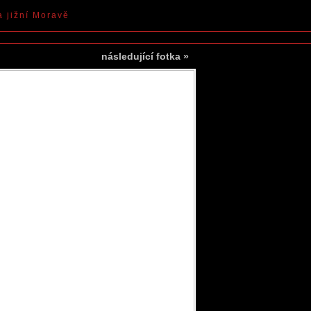
a jižní Moravě
následující fotka
»