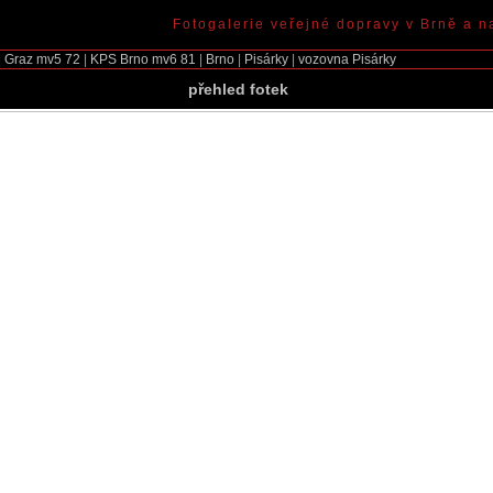
Fotogalerie veřejné dopravy v Brně a n
|
Graz mv5
72
|
KPS Brno mv6
81
|
Brno
|
Pisárky
|
vozovna Pisárky
přehled fotek