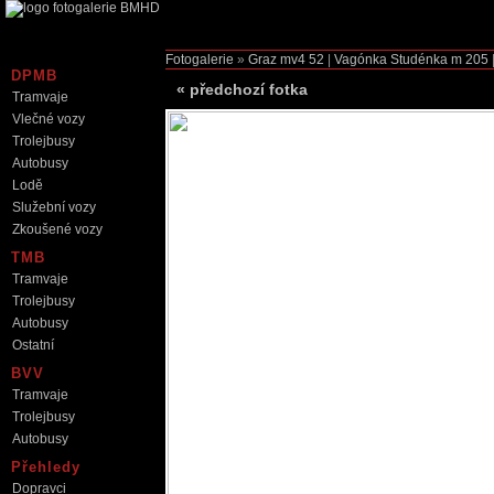
Fotogalerie
»
Graz mv4
52
|
Vagónka Studénka m
205
DPMB
«
předchozí fotka
Tramvaje
Vlečné vozy
Trolejbusy
Autobusy
Lodě
Služební vozy
Zkoušené vozy
TMB
Tramvaje
Trolejbusy
Autobusy
Ostatní
BVV
Tramvaje
Trolejbusy
Autobusy
Přehledy
Dopravci