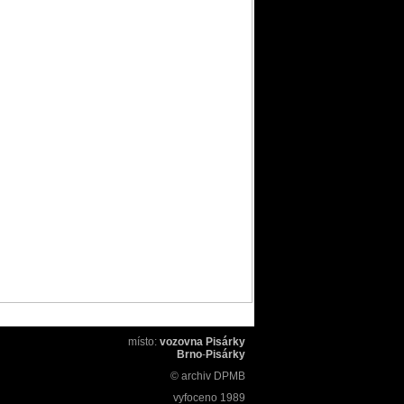
místo:
vozovna Pisárky
Brno
-
Pisárky
© archiv DPMB
vyfoceno
1989