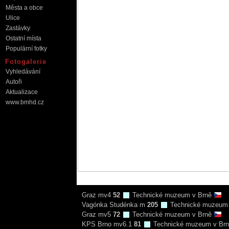
Města a obce
Ulice
Zastávky
Ostatní místa
Populární fotky
Fotogalerie
Vyhledávání
Autoři
Aktualizace
www.bmhd.cz
Graz mv4
52
Technické muzeum v Brně
Vagónka Studénka m
205
Technické muzeum
Graz mv5
72
Technické muzeum v Brně
KPS Brno mv6.1
81
Technické muzeum v Br