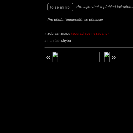
Pro lajkování a přehled lajkující
to se mi líbí
Pro přidání komentáře se přihlaste
zobrazit mapu
(souřadnice nezadány)
nahlásit chybu